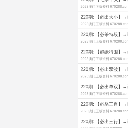
2023澳门正版资料 670288.co
220期: 【必出大小】
2023澳门正版资料 670288.co
220期: 【必杀特段】
2023澳门正版资料 670288.co
220期: 【超级特围】
2023澳门正版资料 670288.co
220期: 【必出双波】
2023澳门正版资料 670288.co
220期: 【必出单双】
2023澳门正版资料 670288.co
220期: 【必杀三肖】
2023澳门正版资料 670288.co
220期: 【必出三行】