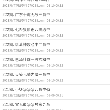
2023澳门正版资料 670288.com
08-10 00:32
222期: 广东十虎无敌三肖中
2023澳门正版资料 670288.com
08-10 00:32
222期: 七匹狼原创八碼必中
2023澳门正版资料 670288.com
08-10 00:32
222期: 诸葛神数必中二肖中
2023澳门正版资料 670288.com
08-10 00:32
222期: 惠泽社群一波玄機中
2023澳门正版资料 670288.com
08-10 00:32
222期: 天蓬元帅内慕三肖中
2023澳门正版资料 670288.com
08-10 00:32
221期: 小柒㊣㊣㊣八肖中特
2023澳门正版资料 670288.com
08-09 00:31
221期: 雪无痕㊣㊣独家九肖