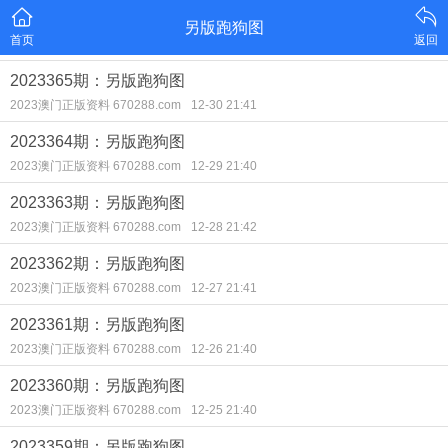
另版跑狗图
首页
返回
2023365期：另版跑狗图
2023澳门正版资料 670288.com
12-30 21:41
2023364期：另版跑狗图
2023澳门正版资料 670288.com
12-29 21:40
2023363期：另版跑狗图
2023澳门正版资料 670288.com
12-28 21:42
2023362期：另版跑狗图
2023澳门正版资料 670288.com
12-27 21:41
2023361期：另版跑狗图
2023澳门正版资料 670288.com
12-26 21:40
2023360期：另版跑狗图
2023澳门正版资料 670288.com
12-25 21:40
2023359期：另版跑狗图