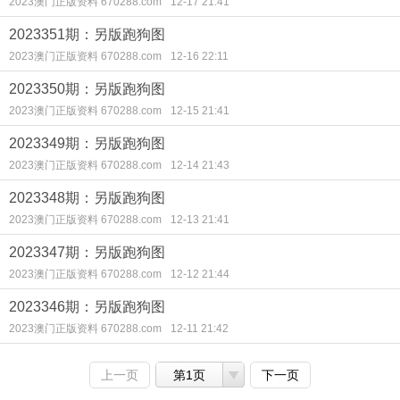
2023澳门正版资料 670288.com
12-17 21:41
2023351期：另版跑狗图
2023澳门正版资料 670288.com
12-16 22:11
2023350期：另版跑狗图
2023澳门正版资料 670288.com
12-15 21:41
2023349期：另版跑狗图
2023澳门正版资料 670288.com
12-14 21:43
2023348期：另版跑狗图
2023澳门正版资料 670288.com
12-13 21:41
2023347期：另版跑狗图
2023澳门正版资料 670288.com
12-12 21:44
2023346期：另版跑狗图
2023澳门正版资料 670288.com
12-11 21:42
上一页
第1页
下一页