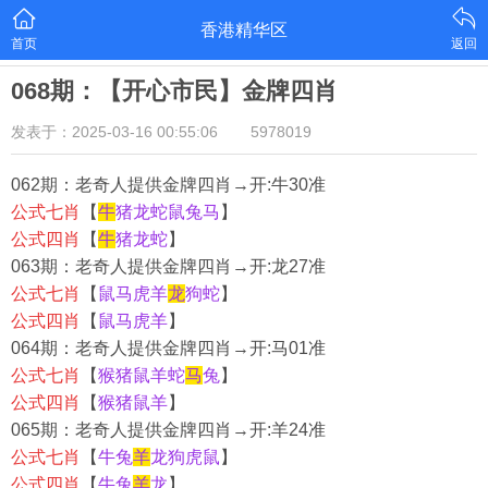
香港精华区
首页
返回
068期：【开心市民】金牌四肖
发表于：2025-03-16 00:55:06
5978019
062期：老奇人提供金牌四肖→开:牛30准
公式七肖
【
牛
猪龙蛇鼠兔马
】
公式四肖
【
牛
猪龙蛇
】
063期：老奇人提供金牌四肖→开:龙27准
公式七肖
【
鼠马虎羊
龙
狗蛇
】
公式四肖
【
鼠马虎羊
】
064期：老奇人提供金牌四肖→开:马01准
公式七肖
【
猴猪鼠羊蛇
马
兔
】
公式四肖
【
猴猪鼠羊
】
065期：老奇人提供金牌四肖→开:羊24准
公式七肖
【
牛兔
羊
龙狗虎鼠
】
公式四肖
【
牛兔
羊
龙
】