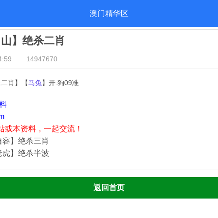
澳门精华区
出山】绝杀二肖
:59
14947670
杀二肖】【
马兔
】开:狗09准
资料
m
站或本资料，一起交流！
自容】绝杀三肖
老虎】绝杀半波
返回首页