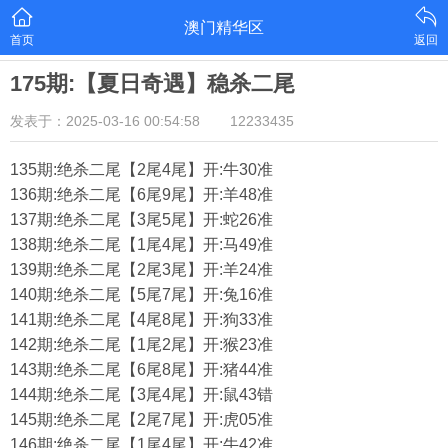
澳门精华区
首页
返回
175期:【夏日奇遇】稳杀二尾
发表于：2025-03-16 00:54:58
12233435
135期:绝杀二尾【2尾4尾】开:牛30准
136期:绝杀二尾【6尾9尾】开:羊48准
137期:绝杀二尾【3尾5尾】开:蛇26准
138期:绝杀二尾【1尾4尾】开:马49准
139期:绝杀二尾【2尾3尾】开:羊24准
140期:绝杀二尾【5尾7尾】开:兔16准
141期:绝杀二尾【4尾8尾】开:狗33准
142期:绝杀二尾【1尾2尾】开:猴23准
143期:绝杀二尾【6尾8尾】开:猪44准
144期:绝杀二尾【3尾4尾】开:鼠43错
145期:绝杀二尾【2尾7尾】开:虎05准
146期:绝杀二尾【1尾4尾】开:牛42准