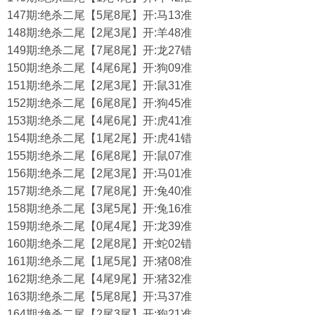
147期:绝杀二尾【5尾8尾】开:马13准
148期:绝杀二尾【2尾3尾】开:羊48准
149期:绝杀二尾【7尾8尾】开:龙27错
150期:绝杀二尾【4尾6尾】开:狗09准
151期:绝杀二尾【2尾3尾】开:鼠31准
152期:绝杀二尾【6尾8尾】开:狗45准
153期:绝杀二尾【4尾6尾】开:虎41准
154期:绝杀二尾【1尾2尾】开:虎41错
155期:绝杀二尾【6尾8尾】开:鼠07准
156期:绝杀二尾【2尾3尾】开:马01准
157期:绝杀二尾【7尾8尾】开:兔40准
158期:绝杀二尾【3尾5尾】开:兔16准
159期:绝杀二尾【0尾4尾】开:龙39准
160期:绝杀二尾【2尾8尾】开:蛇02错
161期:绝杀二尾【1尾5尾】开:猪08准
162期:绝杀二尾【4尾9尾】开:猪32准
163期:绝杀二尾【5尾8尾】开:马37准
164期:绝杀二尾【2尾3尾】开:狗21准