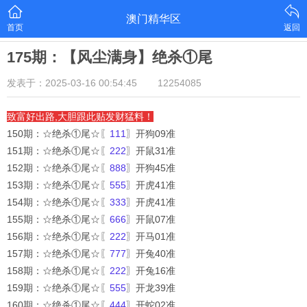
澳门精华区
首页
返回
175期：【风尘满身】绝杀①尾
发表于：2025-03-16 00:54:45
12254085
致富好出路,大胆跟此贴发财猛料！
150期：☆绝杀①尾☆〖
111
〗开狗09准
151期：☆绝杀①尾☆〖
222
〗开鼠31准
152期：☆绝杀①尾☆〖
888
〗开狗45准
153期：☆绝杀①尾☆〖
555
〗开虎41准
154期：☆绝杀①尾☆〖
333
〗开虎41准
155期：☆绝杀①尾☆〖
666
〗开鼠07准
156期：☆绝杀①尾☆〖
222
〗开马01准
157期：☆绝杀①尾☆〖
777
〗开兔40准
158期：☆绝杀①尾☆〖
222
〗开兔16准
159期：☆绝杀①尾☆〖
555
〗开龙39准
160期：☆绝杀①尾☆〖
444
〗开蛇02准