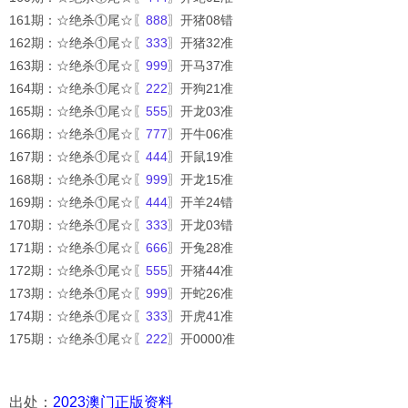
161期：☆绝杀①尾☆〖
888
〗开猪08错
162期：☆绝杀①尾☆〖
333
〗开猪32准
163期：☆绝杀①尾☆〖
999
〗开马37准
164期：☆绝杀①尾☆〖
222
〗开狗21准
165期：☆绝杀①尾☆〖
555
〗开龙03准
166期：☆绝杀①尾☆〖
777
〗开牛06准
167期：☆绝杀①尾☆〖
444
〗开鼠19准
168期：☆绝杀①尾☆〖
999
〗开龙15准
169期：☆绝杀①尾☆〖
444
〗开羊24错
170期：☆绝杀①尾☆〖
333
〗开龙03错
171期：☆绝杀①尾☆〖
666
〗开兔28准
172期：☆绝杀①尾☆〖
555
〗开猪44准
173期：☆绝杀①尾☆〖
999
〗开蛇26准
174期：☆绝杀①尾☆〖
333
〗开虎41准
175期：☆绝杀①尾☆〖
222
〗开0000准
出处：
2023澳门正版资料