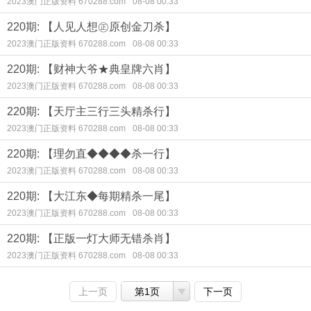
2023澳门正版资料 670288.com
08-08 00:33
220期: 【人见人想㊣原创金刀杀】
2023澳门正版资料 670288.com
08-08 00:33
220期: 【财神大爷★典皇牌六肖】
2023澳门正版资料 670288.com
08-08 00:33
220期: 【天厅主三行三头精杀行】
2023澳门正版资料 670288.com
08-08 00:33
220期: 【理勿直◆◆◆◆杀一行】
2023澳门正版资料 670288.com
08-08 00:33
220期: 【大江东◆每期精杀一尾】
2023澳门正版资料 670288.com
08-08 00:33
220期: 【正版一灯大师无错杀肖】
2023澳门正版资料 670288.com
08-08 00:33
上一页
第1页
下一页