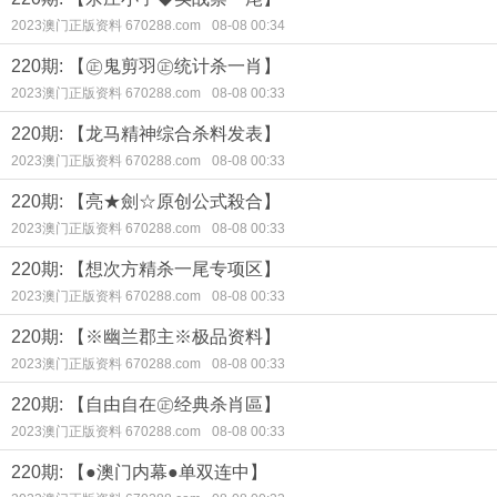
2023澳门正版资料 670288.com
08-08 00:34
220期: 【㊣鬼剪羽㊣统计杀一肖】
2023澳门正版资料 670288.com
08-08 00:33
220期: 【龙马精神综合杀料发表】
2023澳门正版资料 670288.com
08-08 00:33
220期: 【亮★劍☆原创公式殺合】
2023澳门正版资料 670288.com
08-08 00:33
220期: 【想次方精杀一尾专项区】
2023澳门正版资料 670288.com
08-08 00:33
220期: 【※幽兰郡主※极品资料】
2023澳门正版资料 670288.com
08-08 00:33
220期: 【自由自在㊣经典杀肖區】
2023澳门正版资料 670288.com
08-08 00:33
220期: 【●澳门内幕●单双连中】