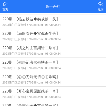
高手杀料
首页
返回
220期: 【临去秋波◆实战禁一头】
2023澳门正版资料 670288.com
08-08 00:34
220期: 【满脸春色◆实战杀半头】
2023澳门正版资料 670288.com
08-08 00:34
220期: 【枫之约㊣百期错二杀肖】
2023澳门正版资料 670288.com
08-08 00:34
220期: 【㊣㊣记者㊣㊣铁杀一肖】
2023澳门正版资料 670288.com
08-08 00:34
220期: 【㊣㊣刀剑无情㊣㊣杀码】
2023澳门正版资料 670288.com
08-08 00:34
220期: 【开心宝贝原版绝杀一肖】
2023澳门正版资料 670288.com
08-08 00:34
220期: 【杀庄小子◆实战禁一尾】