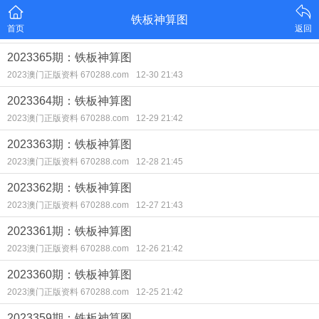
铁板神算图
首页
返回
2023365期：铁板神算图
2023澳门正版资料 670288.com
12-30 21:43
2023364期：铁板神算图
2023澳门正版资料 670288.com
12-29 21:42
2023363期：铁板神算图
2023澳门正版资料 670288.com
12-28 21:45
2023362期：铁板神算图
2023澳门正版资料 670288.com
12-27 21:43
2023361期：铁板神算图
2023澳门正版资料 670288.com
12-26 21:42
2023360期：铁板神算图
2023澳门正版资料 670288.com
12-25 21:42
2023359期：铁板神算图