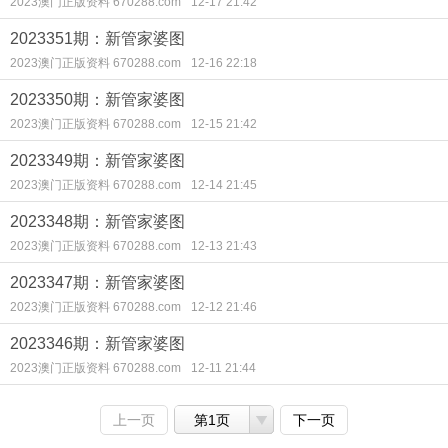
2023澳门正版资料 670288.com
12-17 21:42
2023351期：新管家婆图
2023澳门正版资料 670288.com
12-16 22:18
2023350期：新管家婆图
2023澳门正版资料 670288.com
12-15 21:42
2023349期：新管家婆图
2023澳门正版资料 670288.com
12-14 21:45
2023348期：新管家婆图
2023澳门正版资料 670288.com
12-13 21:43
2023347期：新管家婆图
2023澳门正版资料 670288.com
12-12 21:46
2023346期：新管家婆图
2023澳门正版资料 670288.com
12-11 21:44
上一页
第1页
下一页