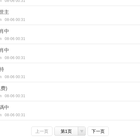
m
08-06 00:31
救世主
m
08-06 00:31
①肖中
m
08-06 00:31
二肖中
m
08-06 00:31
平特
m
08-06 00:31
费)
m
08-06 00:31
八碼中
m
08-06 00:31
上一页
第1页
下一页