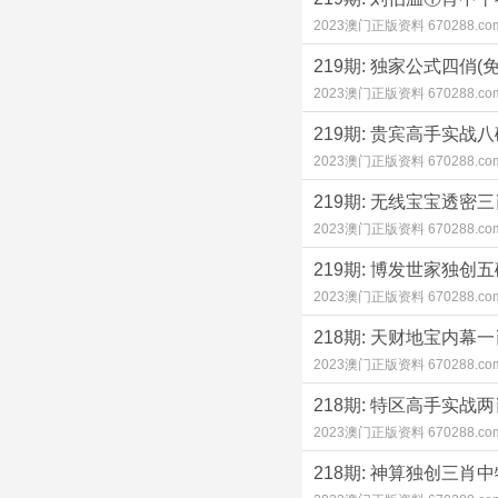
2023澳门正版资料 670288.co
219期: 独家公式四俏(免
2023澳门正版资料 670288.co
219期: 贵宾高手实战
2023澳门正版资料 670288.co
219期: 无线宝宝透密
2023澳门正版资料 670288.co
219期: 博发世家独创
2023澳门正版资料 670288.co
218期: 天财地宝内幕
2023澳门正版资料 670288.co
218期: 特区高手实战
2023澳门正版资料 670288.co
218期: 神算独创三肖