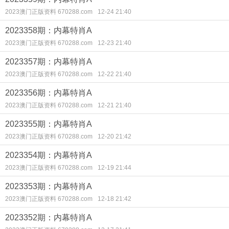
2023澳门正版资料 670288.com
12-24 21:40
2023358期：内幕特肖A
2023澳门正版资料 670288.com
12-23 21:40
2023357期：内幕特肖A
2023澳门正版资料 670288.com
12-22 21:40
2023356期：内幕特肖A
2023澳门正版资料 670288.com
12-21 21:40
2023355期：内幕特肖A
2023澳门正版资料 670288.com
12-20 21:42
2023354期：内幕特肖A
2023澳门正版资料 670288.com
12-19 21:44
2023353期：内幕特肖A
2023澳门正版资料 670288.com
12-18 21:42
2023352期：内幕特肖A