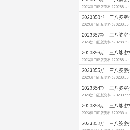
2023澳门正版资料 670288.co
2023358期：三八婆密
2023澳门正版资料 670288.co
2023357期：三八婆密
2023澳门正版资料 670288.co
2023356期：三八婆密
2023澳门正版资料 670288.co
2023355期：三八婆密
2023澳门正版资料 670288.co
2023354期：三八婆密
2023澳门正版资料 670288.co
2023353期：三八婆密
2023澳门正版资料 670288.co
2023352期：三八婆密