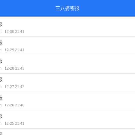
三八婆密报
报
m
12-30 21:41
报
m
12-29 21:41
报
m
12-28 21:43
报
m
12-27 21:42
报
m
12-26 21:40
报
m
12-25 21:41
报