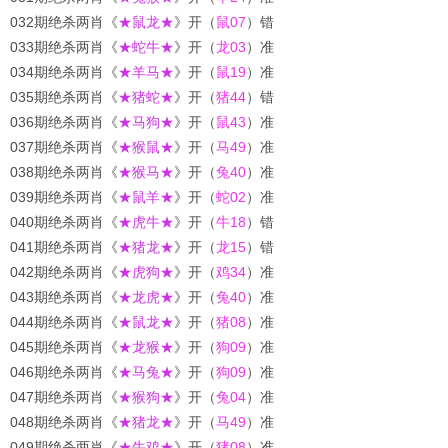
032期绝杀两肖《
★鼠龙★
》开（
鼠07
）错
033期绝杀两肖《
★蛇牛★
》开（
龙03
）准
034期绝杀两肖《
★羊马★
》开（
鼠19
）准
035期绝杀两肖《
★猪蛇★
》开（
猪44
）错
036期绝杀两肖《
★马狗★
》开（
鼠43
）准
037期绝杀两肖《
★猴鼠★
》开（
马49
）准
038期绝杀两肖《
★猴马★
》开（
兔40
）准
039期绝杀两肖《
★鼠羊★
》开（
蛇02
）准
040期绝杀两肖《
★虎牛★
》开（
牛18
）错
041期绝杀两肖《
★猪龙★
》开（
龙15
）错
042期绝杀两肖《
★虎狗★
》开（
鸡34
）准
043期绝杀两肖《
★龙虎★
》开（
兔40
）准
044期绝杀两肖《
★鼠龙★
》开（
猪08
）准
045期绝杀两肖《
★龙猴★
》开（
狗09
）准
046期绝杀两肖《
★马兔★
》开（
狗09
）准
047期绝杀两肖《
★猴狗★
》开（
兔04
）准
048期绝杀两肖《
★猪龙★
》开（
马49
）准
049期绝杀两肖《
★牛鸡★
》开（
猪08
）准