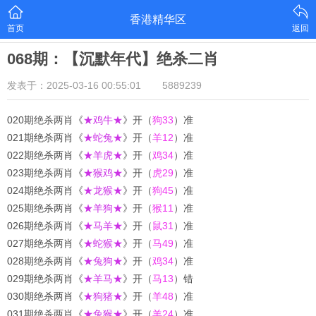
香港精华区
首页
返回
068期：【沉默年代】绝杀二肖
发表于：2025-03-16 00:55:01
5889239
020期绝杀两肖《
★鸡牛★
》开（
狗33
）准
021期绝杀两肖《
★蛇兔★
》开（
羊12
）准
022期绝杀两肖《
★羊虎★
》开（
鸡34
）准
023期绝杀两肖《
★猴鸡★
》开（
虎29
）准
024期绝杀两肖《
★龙猴★
》开（
狗45
）准
025期绝杀两肖《
★羊狗★
》开（
猴11
）准
026期绝杀两肖《
★马羊★
》开（
鼠31
）准
027期绝杀两肖《
★蛇猴★
》开（
马49
）准
028期绝杀两肖《
★兔狗★
》开（
鸡34
）准
029期绝杀两肖《
★羊马★
》开（
马13
）错
030期绝杀两肖《
★狗猪★
》开（
羊48
）准
031期绝杀两肖《
★兔猴★
》开（
羊24
）准