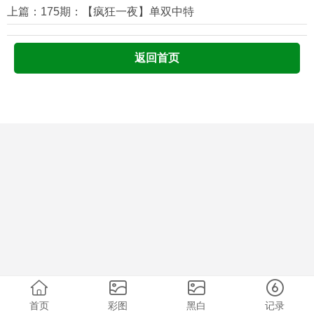
上篇：175期：【疯狂一夜】单双中特
返回首页
首页
彩图
黑白
记录