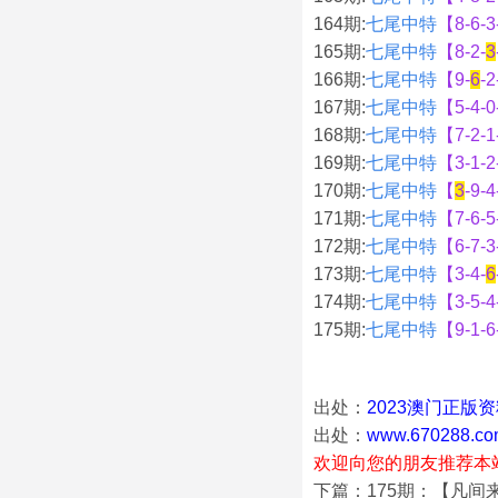
164期:
七尾中特
【8-6-3
165期:
七尾中特
【8-2-
3
166期:
七尾中特
【9-
6
-2
167期:
七尾中特
【5-4-0-
168期:
七尾中特
【
7-2-
1
169期:
七尾中特
【3-1-2-
170期:
七尾中特
【
3
-9-
171期:
七尾中特
【7-6-5-
172期:
七尾中特
【6-7-3
173期:
七尾中特
【3-4-
6
174期:
七尾中特
【3-5-4
175期:
七尾中特
【9-1-6
出处：
2023澳门正版
出处：
www.670288.co
欢迎向您的朋友推荐本
下篇：175期：【凡间