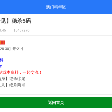
澳门精华区
一见】稳杀5码
:45
15457270
民！
.28.30
】开:21中
资料
m
站或本资料，一起交流！
满身】绝杀①尾
头儿】绝杀两肖
返回首页