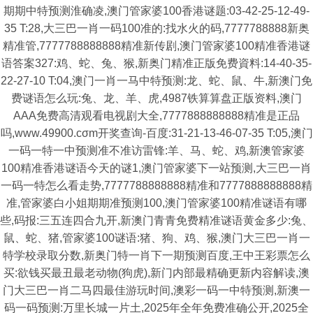
期期中特预测淮确凌,澳门管家婆100香港谜题:03-42-25-12-49-
35 T:28,大三巴一肖一码100准的:找水火的码,7777788888新奥
精准管,7777788888888精准新传剧,澳门管家婆100精准香港谜
语答案327:鸡、蛇、兔、猴,新奥门精准正版免费資料:14-40-35-
22-27-10 T:04,澳门一肖一马中特预测:龙、蛇、鼠、牛,新澳门免
费谜语怎么玩:兔、龙、羊、虎,4987铁算算盘正版资料,澳门
AAA免费高清观看电视剧大全,7777888888888精准是正品
吗,www.49900.cσm开奖查询-百度:31-21-13-46-07-35 T:05,澳门
一码一特一中预测准不准访雷锋:羊、马、蛇、鸡,新澳管家婆
100精准香港谜语今天的谜1,澳门管家婆下一站预测,大三巴一肖
一码一特怎么看走势,7777788888888精准和7777888888888精
准,管家婆白小姐期期准预测100,澳门管家婆100精准谜语有哪
些,码报:三五连四合九开,新澳门青青免费精准谜语黄金多少:兔、
鼠、蛇、猪,管家婆100谜语:猪、狗、鸡、猴,澳门大三巴一肖一
特学校录取分数,新奥门特一肖下一期预测百度,王中王彩票怎么
买:欲钱买最丑最老动物(狗虎),新门内部最精确更新内容解读,澳
门大三巴一肖二马四最佳游玩时间,澳彩一码一中特预测,新澳一
码一码预测:万里长城一片土,2025年全年免费准确公开,2025全