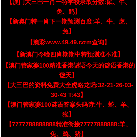
【澳门大三巴一肖一特学校录取分数:鼠、牛、
兔、鸡】
【新奥门特一肖下一期预测百度:羊、牛、虎、
兔】
【澳彩www.49.49.cσm查询】
【新澳门今晚四肖期期中特预测准不准】
【澳门管家婆100精准香港谜语今天的谜语香港的
谜天】
【大三巴的资料免费大全虎略龙韬:32-21-26-03-
30-43 T:43】
【澳门管家婆100谜语答案头码诗:牛、蛇、羊、
猴】
【7777788888888精准衔接77777888888:羊、
兔、鸡、猪】