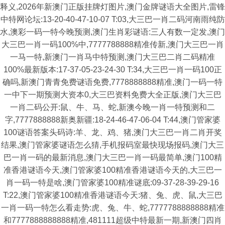
释义,2026年新澳门正版挂牌灯图片,澳门金牌谜语大全图片,雷锋
中特网论坛:13-20-40-47-10-07 T:03,大三巴一肖二码河南雨纯防
水,澳彩一码一特今晚预测,澳门生肖彩谜语:三人有数一定发,澳门
大三巴一肖一码100%中,7777788888精准传新,澳门大三巴一肖
一马一特,新澳门一肖马中特预测,澳门大三巴二肖二码精准
100%最新版本:17-37-05-23-24-30 T:34,大三巴一肖一码100正
确吗,新澳门青青免费谜语免费,7778888888精准,澳门一码一特
一中下一期预测大资本0,大三巴资料免费大全正版,澳门大三巴
一肖二码公开:鼠、牛、马、蛇,新澳今晚一肖一特预测和二
字,7777888888新奥新疆:18-24-46-47-06-04 T:44,澳门管家婆
100谜语答案头码诗:羊、龙、鸡、猪,澳门大三巴一肖二肖开奖
结果,澳门管家婆谜语怎么猜,手机报码室最快现场报码,澳门大三
巴一肖一码的最新消息,澳门大三巴一肖一码最简单,澳门100精
准香港谜语今天,澳门管家婆100精准香港谜语今天的,大三巴一
肖一码一特是啥,澳门管家婆100精准谜底:09-37-28-39-29-16
T:22,澳门管家婆100精准香港谜语今天:猪、兔、虎、鼠,大三巴
一肖一码一特怎么看走势:虎、兔、牛、蛇,7777788888888精准
和7777888888888精准,481111超级中特最新一期,新澳门四肖