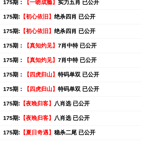
175期：
【一吻成瘾】
实力五肖 已公开
175期:
【初心依旧】
绝杀四肖 已公开
175期:
【初心依旧】
绝杀四肖 已公开
175期：
【真知灼见】
7肖中特 已公开
175期：
【真知灼见】
7肖中特 已公开
175期：
【四虎归山】
特码单双 已公开
175期：
【四虎归山】
特码单双 已公开
175期:
【夜晚归客】
八肖选 已公开
175期:
【夜晚归客】
八肖选 已公开
175期:
【夏日奇遇】
稳杀二尾 已公开