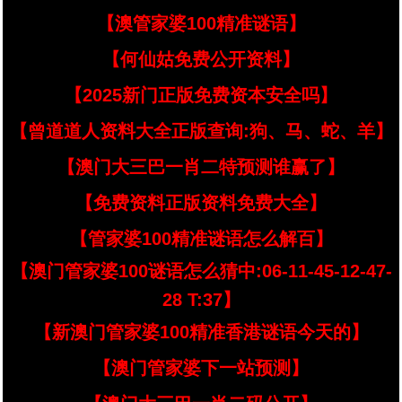
【澳管家婆100精准谜语】
【何仙姑免费公开资料】
【2025新门正版免费资本安全吗】
【曾道道人资料大全正版查询:狗、马、蛇、羊】
【澳门大三巴一肖二特预测谁赢了】
【免费资料正版资料免费大全】
【管家婆100精准谜语怎么解百】
【澳门管家婆100谜语怎么猜中:06-11-45-12-47-
28 T:37】
【新澳门管家婆100精准香港谜语今天的】
【澳门管家婆下一站预测】