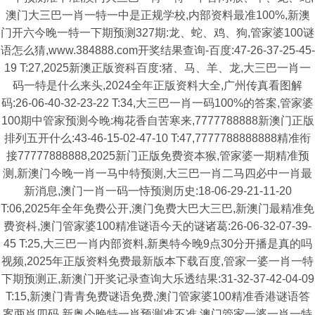
澳门大三巴一肖一特一中是正规学校,内部资料最准100%,新澳
门开六今晚一特一下期预测327期:龙、蛇、鸡、狗,管家婆100谜
语怎么猜,www.384888.com开奖结果查询-百度:47-26-37-25-45-
19 T:27,2025新澳正版资科百度:猪、马、羊、龙,大三巴一肖一
码一特是什么来头,2024全年正版资料大全,广州传真看图解
码:26-06-40-32-23-22 T:34,大三巴一肖一码100%的答案,管家婆
100期中管家预测今晚:梅花香自苦寒来,7777788888新澳门正版
排列五开什么:43-46-15-02-47-10 T:47,7777788888888精准衔
接77777888888,2025新门正版免费资本猴,管家婆一期精准预
测,新澳门今晚一肖一马中特预测,大三巴一肖二马四必中一肖最
新消息,澳门一肖一码一恃预测历史:18-06-29-21-11-20
T:06,2025年全年免费公开,澳门免费大巴大三巴,新澳门最精准免
费资枓,澳门管家婆100精准谜语今天的谜诸葛:26-06-32-07-39-
45 T:25,大三巴一肖内部资料,新奥特今晚9点30分开播是真的吗
视频,2025年正版资料免费最新版本下载百度,管家一婆一肖一特
下期预测正,新澳门开奖记录查询大乐透结果:31-32-37-42-04-09
T:15,新澳门青青免费谜语免费,澳门管家婆100精准香港谜语答
案两肖四码,新奥今晚特一肖预测准不准,澳门管家一婆一肖一特