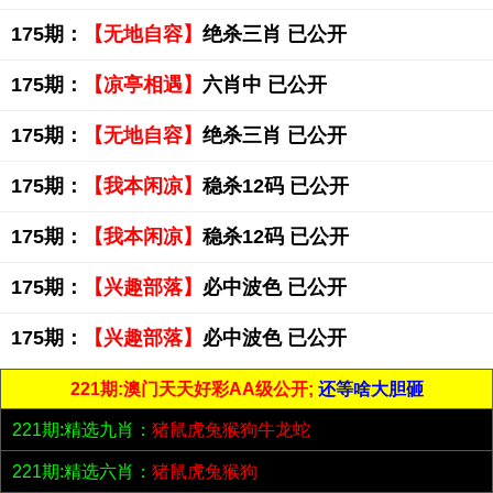
175期：
【无地自容】
绝杀三肖 已公开
175期：
【凉亭相遇】
六肖中 已公开
175期：
【无地自容】
绝杀三肖 已公开
175期：
【我本闲凉】
稳杀12码 已公开
175期：
【我本闲凉】
稳杀12码 已公开
175期：
【兴趣部落】
必中波色 已公开
175期：
【兴趣部落】
必中波色 已公开
221期:澳门天天好彩AA级公开;
还等啥大胆砸
221期:精选九肖：
猪鼠虎兔猴狗牛龙蛇
221期:精选六肖：
猪鼠虎兔猴狗