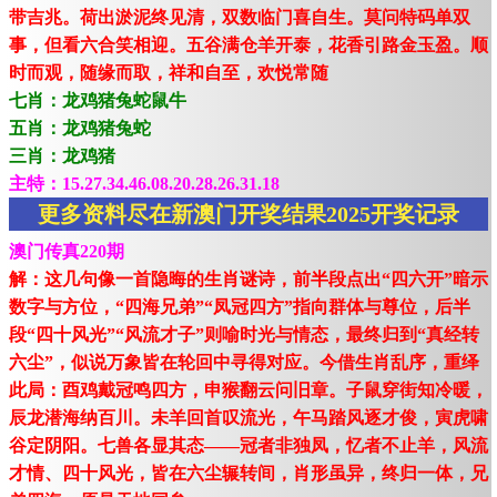
带吉兆。荷出淤泥终见清，双数临门喜自生。莫问特码单双
事，但看六合笑相迎。五谷满仓羊开泰，花香引路金玉盈。顺
时而观，随缘而取，祥和自至，欢悦常随
七肖：龙鸡猪兔蛇鼠牛
五肖：龙鸡猪兔蛇
三肖：龙鸡猪
主特：15.27.34.46.08.20.28.26.31.18
更多资料尽在新澳门开奖结果2025开奖记录
澳门传真220期
解：这几句像一首隐晦的生肖谜诗，前半段点出“四六开”暗示
数字与方位，“四海兄弟”“凤冠四方”指向群体与尊位，后半
段“四十风光”“风流才子”则喻时光与情态，最终归到“真经转
六尘”，似说万象皆在轮回中寻得对应。今借生肖乱序，重绎
此局：酉鸡戴冠鸣四方，申猴翻云问旧章。子鼠穿街知冷暖，
辰龙潜海纳百川。未羊回首叹流光，午马踏风逐才俊，寅虎啸
谷定阴阳。七兽各显其态——冠者非独凤，忆者不止羊，风流
才情、四十风光，皆在六尘辗转间，肖形虽异，终归一体，兄