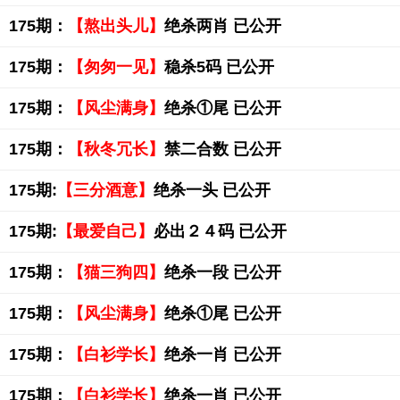
175期：
【熬出头儿】
绝杀两肖 已公开
175期：
【匆匆一见】
稳杀5码 已公开
175期：
【风尘满身】
绝杀①尾 已公开
175期：
【秋冬冗长】
禁二合数 已公开
175期:
【三分酒意】
绝杀一头 已公开
175期:
【最爱自己】
必出２４码 已公开
175期：
【猫三狗四】
绝杀一段 已公开
175期：
【风尘满身】
绝杀①尾 已公开
175期：
【白衫学长】
绝杀一肖 已公开
175期：
【白衫学长】
绝杀一肖 已公开