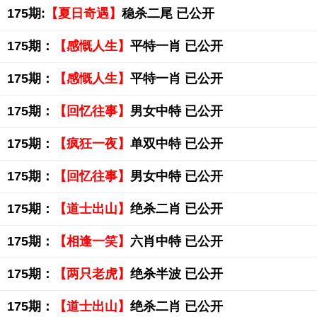
175期:
【夏日奇遇】
稳杀二尾 已公开
175期：
【感慨人生】
平特一肖 已公开
175期：
【感慨人生】
平特一肖 已公开
175期：
【回忆往事】
男女中特 已公开
175期：
【疯狂一夜】
单双中特 已公开
175期：
【回忆往事】
男女中特 已公开
175期：
【道士出山】
绝杀二肖 已公开
175期：
【相逢一笑】
六肖中特 已公开
175期：
【两只老虎】
绝杀半波 已公开
175期：
【道士出山】
绝杀二肖 已公开