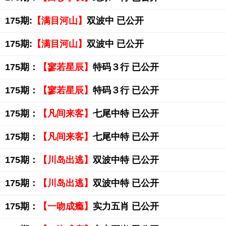
175期:
【满目河山】
双波中 已公开
175期:
【满目河山】
双波中 已公开
175期：
【寥若星辰】
特码３行 已公开
175期：
【寥若星辰】
特码３行 已公开
175期：
【凡间来客】
七尾中特 已公开
175期：
【凡间来客】
七尾中特 已公开
175期：
【川岛出逃】
双波中特 已公开
175期：
【川岛出逃】
双波中特 已公开
175期：
【一吻成瘾】
实力五肖 已公开