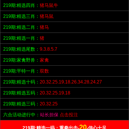
219期:精选四肖：
猪马鼠牛
219期:精选三肖：
猪马鼠
219期:精选二肖：
猪马
219期:精选一肖：
猪
219期:精选尾数：
9.3.8.5.7
219期:家禽野兽：
家禽
219期:平特一肖：
双数
219期:精选十码：
20.32.25.19.18.26.34.28.24.27
219期:精选五码：
20.32.25.19.18
219期:精选三码：
20.32.25
六合活动进行中：
站长担保
点击投注
20
219期:精选一码：重拳出击-
-信心十足