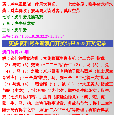
遥，鸡鸣虽报晓，此局犬莫叨。——七位各显，唯牛猪龙得水
势，财库稳收；猴马鸡犬皆过客，莫叹空劳
七肖：虎牛猪龙猴马鸡
五肖：虎牛猪龙猴
三肖：虎牛猪
主特：29.41.06.18.20.32.27.35.37.34
更多资料尽在新澳门开奖结果2025开奖记录
澳门传真216期
解：这句诗看似杂乱，实则暗藏生肖玄机：“二六开”指虎
（2）与蛇（6）交替；“二二三九”合牛（2）、龙（5）、兔
（4）、马（7）之数；米老鼠唐老鸭喻子鼠与酉鸡（迪士尼生
肖对应）；“三合局”取虎、马、狗三合；“二七得三六”即马
（7）与兔（4），暗合猴（9）、鼠（1）；“大王美人”指虎王
与蛇（小龙）；“七月初七”为七夕，鹊桥会牛郎织女，取牛、
鸡（七夕对应鸡鸣）。生肖（按谜面隐意）：狗、蛇、虎、
鼠、牛、马、鸡。全诗借数字谐音、典故与节气，将十二生肖
隐于离合拆字之中，须循“二六”“三七”等数理，再扣合典故，