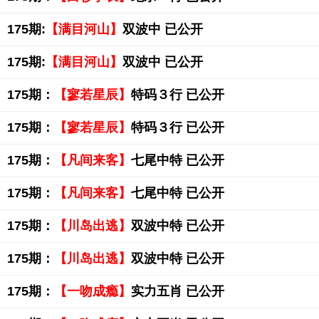
175期:
【满目河山】
双波中 已公开
175期:
【满目河山】
双波中 已公开
175期：
【寥若星辰】
特码３行 已公开
175期：
【寥若星辰】
特码３行 已公开
175期：
【凡间来客】
七尾中特 已公开
175期：
【凡间来客】
七尾中特 已公开
175期：
【川岛出逃】
双波中特 已公开
175期：
【川岛出逃】
双波中特 已公开
175期：
【一吻成瘾】
实力五肖 已公开