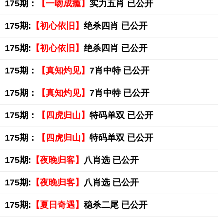
175期：
【一吻成瘾】
实力五肖 已公开
175期:
【初心依旧】
绝杀四肖 已公开
175期:
【初心依旧】
绝杀四肖 已公开
175期：
【真知灼见】
7肖中特 已公开
175期：
【真知灼见】
7肖中特 已公开
175期：
【四虎归山】
特码单双 已公开
175期：
【四虎归山】
特码单双 已公开
175期:
【夜晚归客】
八肖选 已公开
175期:
【夜晚归客】
八肖选 已公开
175期:
【夏日奇遇】
稳杀二尾 已公开