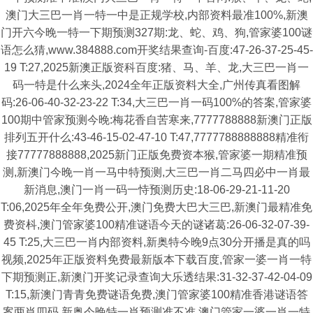
澳门大三巴一肖一特一中是正规学校,内部资料最准100%,新澳
门开六今晚一特一下期预测327期:龙、蛇、鸡、狗,管家婆100谜
语怎么猜,www.384888.com开奖结果查询-百度:47-26-37-25-45-
19 T:27,2025新澳正版资科百度:猪、马、羊、龙,大三巴一肖一
码一特是什么来头,2024全年正版资料大全,广州传真看图解
码:26-06-40-32-23-22 T:34,大三巴一肖一码100%的答案,管家婆
100期中管家预测今晚:梅花香自苦寒来,7777788888新澳门正版
排列五开什么:43-46-15-02-47-10 T:47,7777788888888精准衔
接77777888888,2025新门正版免费资本猴,管家婆一期精准预
测,新澳门今晚一肖一马中特预测,大三巴一肖二马四必中一肖最
新消息,澳门一肖一码一恃预测历史:18-06-29-21-11-20
T:06,2025年全年免费公开,澳门免费大巴大三巴,新澳门最精准免
费资枓,澳门管家婆100精准谜语今天的谜诸葛:26-06-32-07-39-
45 T:25,大三巴一肖内部资料,新奥特今晚9点30分开播是真的吗
视频,2025年正版资料免费最新版本下载百度,管家一婆一肖一特
下期预测正,新澳门开奖记录查询大乐透结果:31-32-37-42-04-09
T:15,新澳门青青免费谜语免费,澳门管家婆100精准香港谜语答
案两肖四码,新奥今晚特一肖预测准不准,澳门管家一婆一肖一特