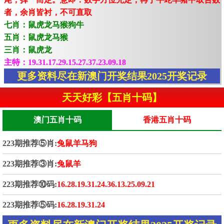
者，余肖皆衬，不可直取
七肖：鼠虎龙马猴狗牛
五肖：鼠虎龙马猴
三肖：鼠虎龙
主特：19.31.17.29.15.27.37.23.09.18
更多资料尽在新澳门开奖结果2025开奖记录
天天好彩【五肖十码】
澳门五肖十码
香港五肖十码
223期推荐⑤肖:
兔鼠羊马狗
223期推荐③肖:
兔鼠羊
223期推荐⑩码:
16.28.19.31.24.36.13.25.09.21
223期推荐⑤码:
16.28.19.31.24