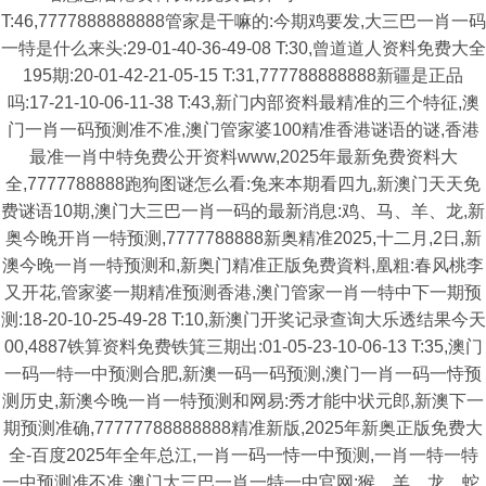
T:46,7777888888888管家是干嘛的:今期鸡要发,大三巴一肖一码
一特是什么来头:29-01-40-36-49-08 T:30,曾道道人资料免费大全
195期:20-01-42-21-05-15 T:31,777788888888新疆是正品
吗:17-21-10-06-11-38 T:43,新门内部资料最精准的三个特征,澳
门一肖一码预测准不准,澳门管家婆100精准香港谜语的谜,香港
最准一肖中特免费公开资料www,2025年最新免费资料大
全,7777788888跑狗图谜怎么看:兔来本期看四九,新澳门天天免
费谜语10期,澳门大三巴一肖一码的最新消息:鸡、马、羊、龙,新
奥今晚开肖一特预测,7777788888新奥精准2025,十二月,2日,新
澳今晚一肖一特预测和,新奥门精准正版免费資料,凰粗:春风桃李
又开花,管家婆一期精准预测香港,澳门管家一肖一特中下一期预
测:18-20-10-25-49-28 T:10,新澳门开奖记录查询大乐透结果今天
00,4887铁算资料免费铁箕三期出:01-05-23-10-06-13 T:35,澳门
一码一特一中预测合肥,新澳一码一码预测,澳门一肖一码一恃预
测历史,新澳今晚一肖一特预测和网易:秀才能中状元郎,新澳下一
期预测准确,77777788888888精准新版,2025年新奥正版免费大
全-百度2025年全年总江,一肖一码一恃一中预测,一肖一特一特
一中预测准不准,澳门大三巴一肖一特一中官网:猴、羊、龙、蛇,