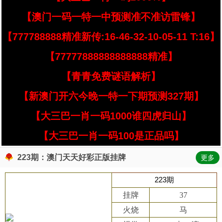
【澳门一码一特一中预测准不准访雷锋】
【777788888精准新传:16-46-32-10-05-11 T:16】
【77777888888888888精准】
【青青免费谜语解析】
【新澳门开六今晚一特一下期预测327期】
【大三巴一肖一码1000谁四虎归山】
【大三巴一肖一码100是正品吗】
223期：澳门天天好彩正版挂牌
更多
223期
挂牌
37
火烧
马