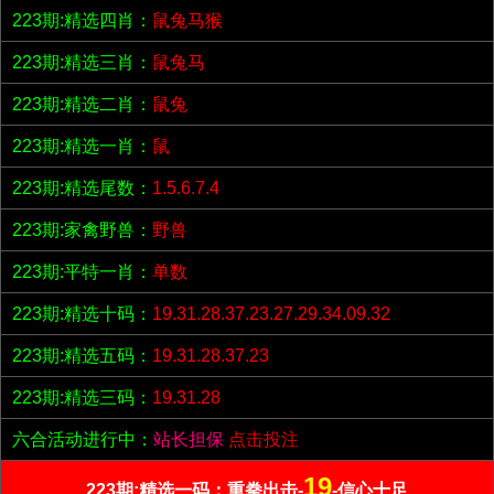
223期:精选四肖：
鼠兔马猴
223期:精选三肖：
鼠兔马
223期:精选二肖：
鼠兔
223期:精选一肖：
鼠
223期:精选尾数：
1.5.6.7.4
223期:家禽野兽：
野兽
223期:平特一肖：
单数
223期:精选十码：
19.31.28.37.23.27.29.34.09.32
223期:精选五码：
19.31.28.37.23
223期:精选三码：
19.31.28
六合活动进行中：
站长担保
点击投注
19
223期:精选一码：重拳出击-
-信心十足