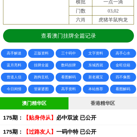
横批
一点一滴
门数
03,02
六肖
虎猪羊鼠狗龙
查看澳门挂牌全篇记录
高手解迷
正版资料
三十码中
文字资料
高手心水
蓝月亮料
挂牌全篇
数码挂牌
东城西就
金旺信箱
曾道人信
跑狗玄机
看图解码
新老藏宝
四不像图
今日闲情
管家婆图
高手资料
本站推荐
看图解码
澳门精华区
香港精华区
175期：
【贴身侍从】
必中双波 已公开
175期：
【过路友人】
一码中特 已公开