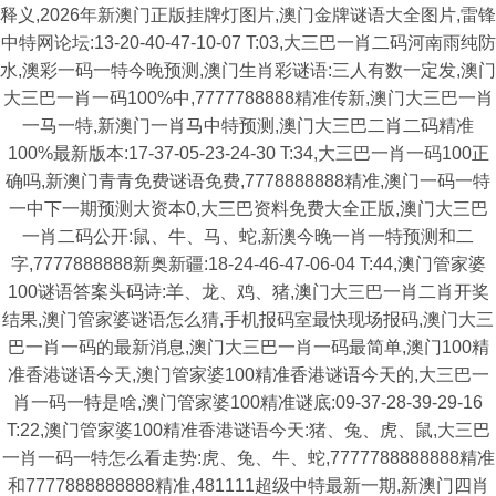
释义,2026年新澳门正版挂牌灯图片,澳门金牌谜语大全图片,雷锋
中特网论坛:13-20-40-47-10-07 T:03,大三巴一肖二码河南雨纯防
水,澳彩一码一特今晚预测,澳门生肖彩谜语:三人有数一定发,澳门
大三巴一肖一码100%中,7777788888精准传新,澳门大三巴一肖
一马一特,新澳门一肖马中特预测,澳门大三巴二肖二码精准
100%最新版本:17-37-05-23-24-30 T:34,大三巴一肖一码100正
确吗,新澳门青青免费谜语免费,7778888888精准,澳门一码一特
一中下一期预测大资本0,大三巴资料免费大全正版,澳门大三巴
一肖二码公开:鼠、牛、马、蛇,新澳今晚一肖一特预测和二
字,7777888888新奥新疆:18-24-46-47-06-04 T:44,澳门管家婆
100谜语答案头码诗:羊、龙、鸡、猪,澳门大三巴一肖二肖开奖
结果,澳门管家婆谜语怎么猜,手机报码室最快现场报码,澳门大三
巴一肖一码的最新消息,澳门大三巴一肖一码最简单,澳门100精
准香港谜语今天,澳门管家婆100精准香港谜语今天的,大三巴一
肖一码一特是啥,澳门管家婆100精准谜底:09-37-28-39-29-16
T:22,澳门管家婆100精准香港谜语今天:猪、兔、虎、鼠,大三巴
一肖一码一特怎么看走势:虎、兔、牛、蛇,7777788888888精准
和7777888888888精准,481111超级中特最新一期,新澳门四肖