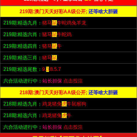
219期:澳门天天好彩AA级公开;
还等啥大胆砸
219期:精选九肖：
猪马
鼠
牛蛇鸡兔羊龙
219期:精选六肖：
猪马
鼠
牛蛇鸡
219期:精选四肖：
猪马
鼠
牛
219期:精选三肖：
猪马
鼠
219期:精选尾数：
9.
3
.8.5.7
六合活动进行中：
站长担保
点击投注
218期:澳门天天好彩AA级公开;
还等啥大胆砸
218期:精选九肖：
鸡龙猪兔
虎
牛鼠猴狗
218期:精选六肖：
鸡龙猪兔
虎
牛
六合活动进行中：
站长担保
点击投注