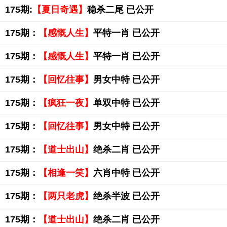
175期:
【夏日奇遇】
稳杀二尾 已公开
175期：
【感慨人生】
平特一肖 已公开
175期：
【感慨人生】
平特一肖 已公开
175期：
【回忆往事】
男女中特 已公开
175期：
【疯狂一夜】
单双中特 已公开
175期：
【回忆往事】
男女中特 已公开
175期：
【道士出山】
绝杀二肖 已公开
175期：
【相逢一笑】
六肖中特 已公开
175期：
【两只老虎】
绝杀半波 已公开
175期：
【道士出山】
绝杀二肖 已公开