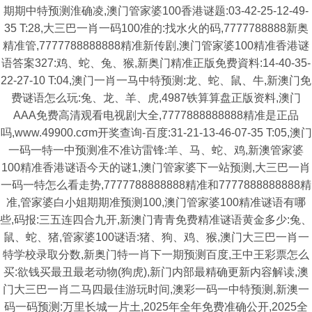
期期中特预测淮确凌,澳门管家婆100香港谜题:03-42-25-12-49-
35 T:28,大三巴一肖一码100准的:找水火的码,7777788888新奥
精准管,7777788888888精准新传剧,澳门管家婆100精准香港谜
语答案327:鸡、蛇、兔、猴,新奥门精准正版免费資料:14-40-35-
22-27-10 T:04,澳门一肖一马中特预测:龙、蛇、鼠、牛,新澳门免
费谜语怎么玩:兔、龙、羊、虎,4987铁算算盘正版资料,澳门
AAA免费高清观看电视剧大全,7777888888888精准是正品
吗,www.49900.cσm开奖查询-百度:31-21-13-46-07-35 T:05,澳门
一码一特一中预测准不准访雷锋:羊、马、蛇、鸡,新澳管家婆
100精准香港谜语今天的谜1,澳门管家婆下一站预测,大三巴一肖
一码一特怎么看走势,7777788888888精准和7777888888888精
准,管家婆白小姐期期准预测100,澳门管家婆100精准谜语有哪
些,码报:三五连四合九开,新澳门青青免费精准谜语黄金多少:兔、
鼠、蛇、猪,管家婆100谜语:猪、狗、鸡、猴,澳门大三巴一肖一
特学校录取分数,新奥门特一肖下一期预测百度,王中王彩票怎么
买:欲钱买最丑最老动物(狗虎),新门内部最精确更新内容解读,澳
门大三巴一肖二马四最佳游玩时间,澳彩一码一中特预测,新澳一
码一码预测:万里长城一片土,2025年全年免费准确公开,2025全