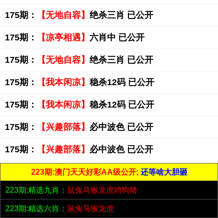
175期：
【无地自容】
绝杀三肖 已公开
175期：
【凉亭相遇】
六肖中 已公开
175期：
【无地自容】
绝杀三肖 已公开
175期：
【我本闲凉】
稳杀12码 已公开
175期：
【我本闲凉】
稳杀12码 已公开
175期：
【兴趣部落】
必中波色 已公开
175期：
【兴趣部落】
必中波色 已公开
223期:澳门天天好彩AA级公开;
还等啥大胆砸
223期:精选九肖：
鼠兔马猴龙虎鸡狗猪
223期:精选六肖：
鼠兔马猴龙虎